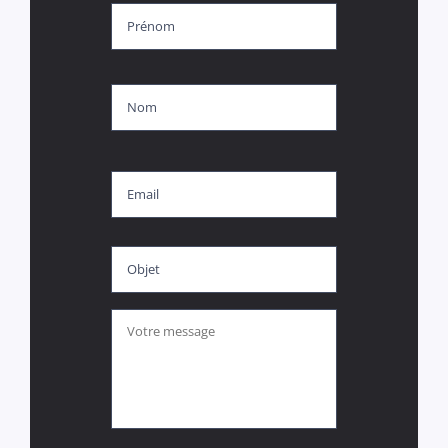
Prénom
Nom
E-
mail
Objet
*
Votre
message
*